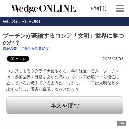
8/9(日)
WEDGE REPORT
プーチンが豪語するロシア「文明」世界に勝つ
のか？
西村六善
（ 元外務省欧亜局長）
2023/03/02
ロシアによるウクライナ侵攻から１年が経過するが、プーチン
は「多極世界を目指す文明の戦い」でロシアは欧米より優位に
立っていると考えているようだ。しかし、ロシアは文明などを
論ずる前に、現実を直視するべきだろう。
本文を読む
PR