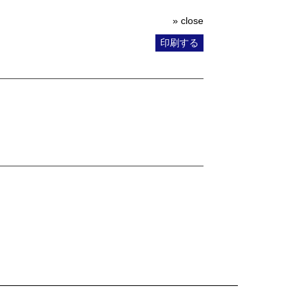
» close
印刷する