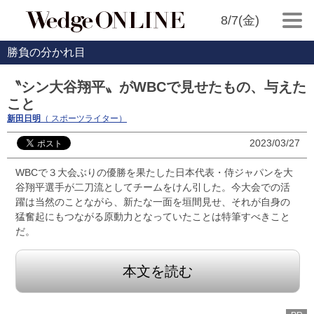
8/7(金)
勝負の分かれ目
〝シン大谷翔平〟がWBCで見せたもの、与えた
こと
新田日明
（ スポーツライター）
2023/03/27
WBCで３大会ぶりの優勝を果たした日本代表・侍ジャパンを大
谷翔平選手が二刀流としてチームをけん引した。今大会での活
躍は当然のことながら、新たな一面を垣間見せ、それが自身の
猛奮起にもつながる原動力となっていたことは特筆すべきこと
だ。
本文を読む