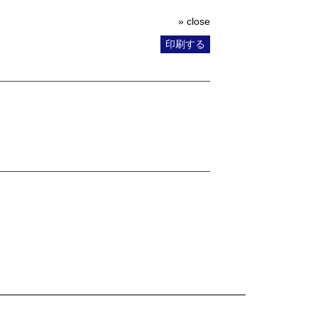
» close
印刷する