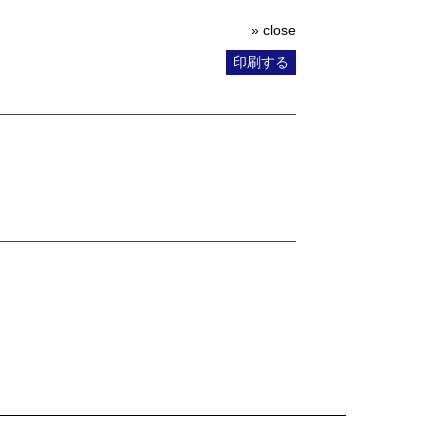
» close
印刷する