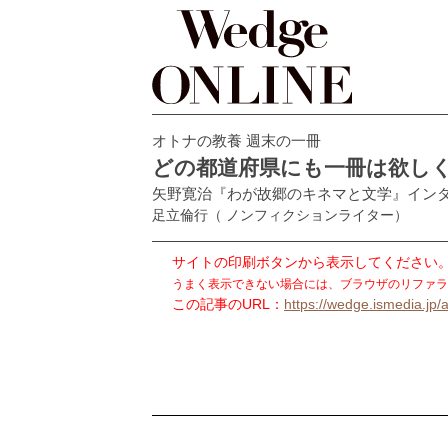
オトナの教養 週末の一冊
どの都道府県にも一冊は欲し
矢野寛治『わが故郷のキネマと文学』イン
足立倫行
（ ノンフィクションライター）
サイトの印刷ボタンから表示してください
うまく表示できない場合には、ブラウザのリファラ
この記事のURL：
https://wedge.ismedia.jp/a