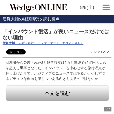
8/8(土)
唐鎌大輔の経済情勢を読む視点
「インバウンド復活」が良いニュースだけでは
ない理由
唐鎌大輔
（ みずほ銀行 チーフマーケット・エコノミスト）
2023/05/12
財務省から公表された3月経常収支は2カ月連続で+2兆円の大台
を超える黒字となった。インバウンドを中心とする旅行収支が
押し上げた形で、ポジティブなニュースではあるが、少しずつ
ネガティブな側面を感じつつある向きもあるのではないか。
本文を読む
PR