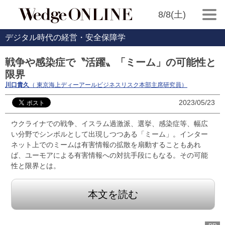
8/8(土)
デジタル時代の経営・安全保障学
戦争や感染症で〝活躍〟「ミーム」の可能性と
限界
川口貴久
（ 東京海上ディーアールビジネスリスク本部主席研究員）
2023/05/23
ウクライナでの戦争、イスラム過激派、選挙、感染症等、幅広
い分野でシンボルとして出現しつつある「ミーム」。インター
ネット上でのミームは有害情報の拡散を扇動することもあれ
ば、ユーモアによる有害情報への対抗手段にもなる。その可能
性と限界とは。
本文を読む