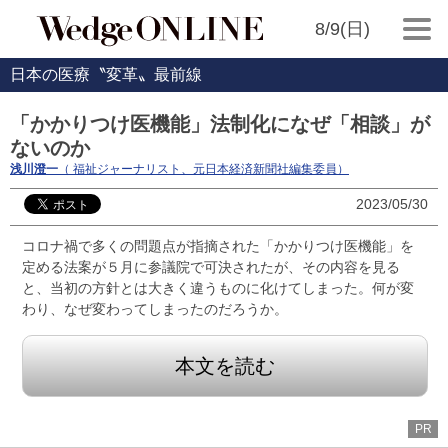
8/9(日)
日本の医療〝変革〟最前線
「かかりつけ医機能」法制化になぜ「相談」が
ないのか
浅川澄一
（ 福祉ジャーナリスト、元日本経済新聞社編集委員）
2023/05/30
コロナ禍で多くの問題点が指摘された「かかりつけ医機能」を
定める法案が５月に参議院で可決されたが、その内容を見る
と、当初の方針とは大きく違うものに化けてしまった。何が変
わり、なぜ変わってしまったのだろうか。
本文を読む
PR