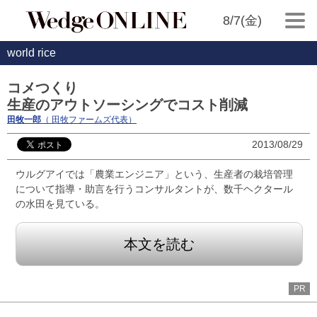
8/7(金)
world rice
コメつくり
生産のアウトソーシングでコスト削減
田牧一郎
（ 田牧ファームズ代表）
2013/08/29
ウルグアイでは「農業エンジニア」という、生産者の栽培管理
について指導・助言を行うコンサルタントが、数千ヘクタール
の水田を見ている。
本文を読む
PR