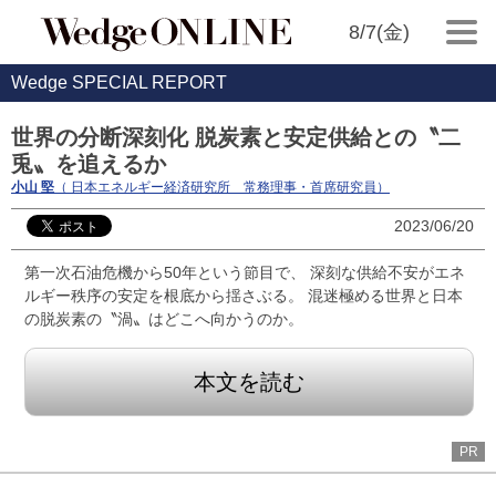
8/7(金)
Wedge SPECIAL REPORT
世界の分断深刻化 脱炭素と安定供給との〝二
兎〟を追えるか
小山 堅
（ 日本エネルギー経済研究所 常務理事・首席研究員）
2023/06/20
第一次石油危機から50年という節目で、 深刻な供給不安がエネ
ルギー秩序の安定を根底から揺さぶる。 混迷極める世界と日本
の脱炭素の〝渦〟はどこへ向かうのか。
本文を読む
PR