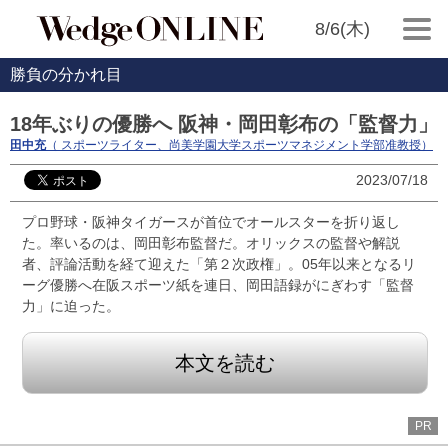
8/6(木)
勝負の分かれ目
18年ぶりの優勝へ 阪神・岡田彰布の「監督力」
田中充
（ スポーツライター、尚美学園大学スポーツマネジメント学部准教授）
2023/07/18
プロ野球・阪神タイガースが首位でオールスターを折り返し
た。率いるのは、岡田彰布監督だ。オリックスの監督や解説
者、評論活動を経て迎えた「第２次政権」。05年以来となるリ
ーグ優勝へ在阪スポーツ紙を連日、岡田語録がにぎわす「監督
力」に迫った。
本文を読む
PR