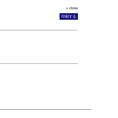
» close
印刷する