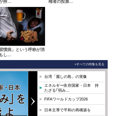
が持…
権者の投票…
習慣病」という呼称が消
もし…
»すべての特集を見る
台湾「麗しの島」の実像
エネルギー依存国家・日本 持
たざる｢弱み…
FIFAワールドカップ2026
日本主導で平和の再構築を