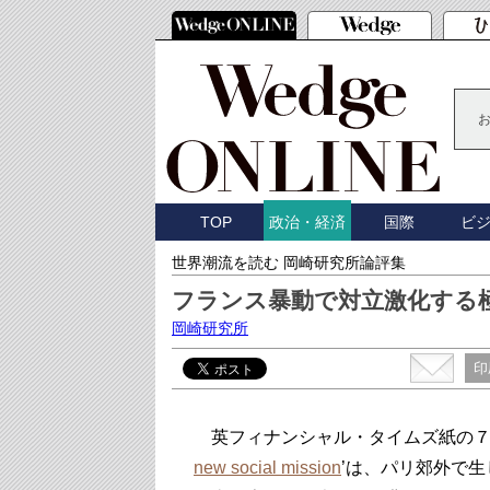
TOP
国際
ビ
政治・経済
世界潮流を読む 岡崎研究所論評集
フランス暴動で対立激化する
岡崎研究所
印
英フィナンシャル・タイムズ紙の７
new social mission
’は、パリ郊外で