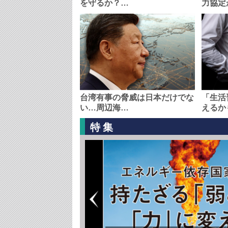
を守るか？…
力協定
台湾有事の脅威は日本だけでな
「生活
い…周辺海…
えるか
特集