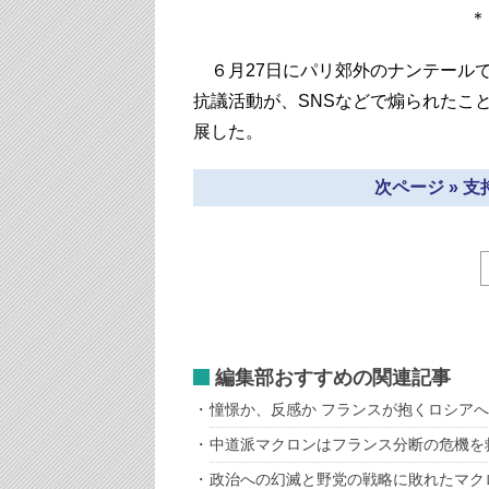
６月27日にパリ郊外のナンテール
抗議活動が、SNSなどで煽られたこ
展した。
次ページ » 
編集部おすすめの関連記事
憧憬か、反感か フランスが抱くロシア
中道派マクロンはフランス分断の危機を
政治への幻滅と野党の戦略に敗れたマク