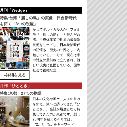
月刊「Wedge」
特集:台湾「麗しの島」の実像 日台新時代
を拓く「3つの視座」
かつてポルトガル人が「フォル
モサ（麗しの島）」と呼んだ台
湾。半導体産業で世界の最先端
技術をリードし、日本統治時代
の記憶も、歴史の一部として内
包している。一方で、現在は米
中対立の最前線に立たされ、難
しい現実に直面している。国際
社会で複雑な立…
»詳細を見る
月刊「ひととき」
特集:京都 2と5の物語
日本の文化や風土、人々の営み
を伝え、旅へと誘ってきた「ひ
ととき」。当誌が幾度となく特
集してきたのが京都です。創刊
25周年を迎える今号では、
〝2〟と〝5〟をキーワード