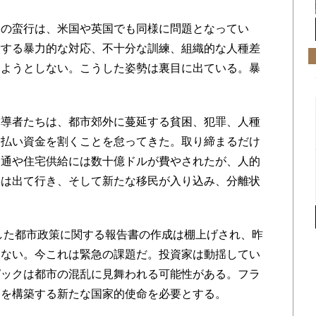
の蛮行は、米国や英国でも同様に問題となってい
対する暴力的な対応、不十分な訓練、組織的な人種差
しようとしない。こうした姿勢は裏目に出ている。暴
導者たちは、都市郊外に蔓延する貧困、犯罪、人種
を払い資金を割くことを怠ってきた。取り締まるだけ
交通や住宅供給には数十億ドルが費やされたが、人的
々は出て行き、そして新たな移民が入り込み、分離状
した都市政策に関する報告書の作成は棚上げされ、昨
いない。今これは緊急の課題だ。投資家は動揺してい
ピックは都市の混乱に見舞われる可能性がある。フラ
会を構築する新たな国家的使命を必要とする。