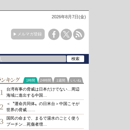
2026年8月7日(金)
メルマガ登録
ランキング
1時間
24時間
1週間
いいね
台湾有事の脅威は日本だけでない…周辺
1
海域に進出する中国…
＜〝運命共同体〟の日米台＞中国こそが
2
世界の脅威....…
国民の命まで、まるで湯水のごとく使う
3
プーチン…死傷者増…