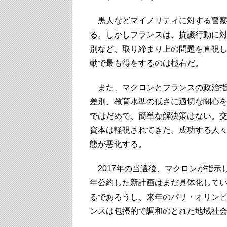
黒人などマイノリティに対する警察
る。しかしフランスは、抗議行動に
別など、取り締まり上の問題を直視
動で最も得をするのは極右だ。
また、マクロンとフランスの政治指
差別、教育水準の低さに適切な関心
ではだめで、簡単な解決策はない。
資本は軽視されてきた。成功する人
態が悪化する。
2017年の当選後、マクロンが指示
年公約した新計画はまだ具体化して
るであろうし、来年のパリ・オリン
ンスは包摂的で調和のとれた地域社