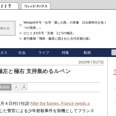
Wedge8月号『台湾「麗しの島」の実像 日台新時代を拓く「3
つの視座」』
お知らせ
ひととき8月号『京都 2と5の物語』
新刊書籍『飛鳥・藤原に隠された古代宮都の謎』
ジネス
社会
ライフ
特集
動画
2023年7月27日
極左と極右 支持集めるルペン
刷画面
月４日付け社説‘
After the flames, France needs a
生じた警官による少年射殺事件を契機としてフランス