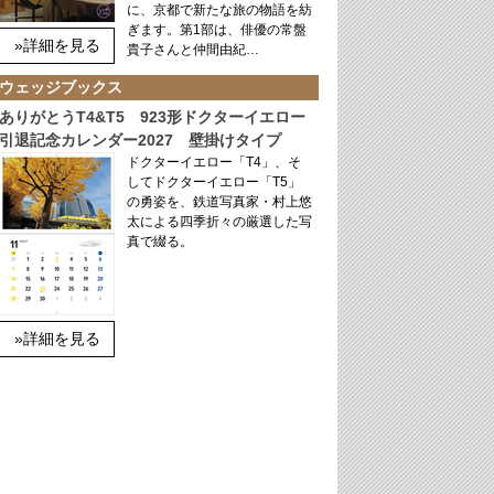
に、京都で新たな旅の物語を紡
ぎます。第1部は、俳優の常盤
»詳細を見る
貴子さんと仲間由紀…
ウェッジブックス
ありがとうT4&T5 923形ドクターイエロー
引退記念カレンダー2027 壁掛けタイプ
ドクターイエロー「T4」、そ
してドクターイエロー「T5」
の勇姿を、鉄道写真家・村上悠
太による四季折々の厳選した写
真で綴る。
»詳細を見る