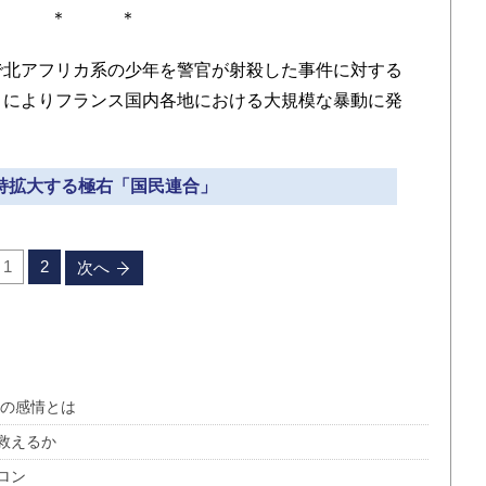
＊ ＊ ＊
で北アフリカ系の少年を警官が射殺した事件に対する
とによりフランス国内各地における大規模な暴動に発
支持拡大する極右「国民連合」
1
2
次へ
への感情とは
救えるか
ロン