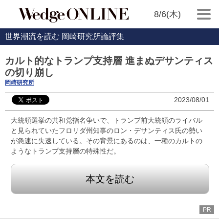
8/6(木)
世界潮流を読む 岡崎研究所論評集
カルト的なトランプ支持層 進まぬデサンティス
の切り崩し
岡崎研究所
2023/08/01
大統領選挙の共和党指名争いで、トランプ前大統領のライバル
と見られていたフロリダ州知事のロン・デサンティス氏の勢い
が急速に失速している。その背景にあるのは、一種のカルトの
ようなトランプ支持層の特殊性だ。
本文を読む
PR