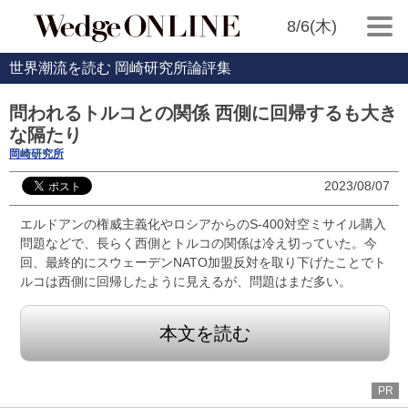
8/6(木)
世界潮流を読む 岡崎研究所論評集
問われるトルコとの関係 西側に回帰するも大き
な隔たり
岡崎研究所
2023/08/07
エルドアンの権威主義化やロシアからのS-400対空ミサイル購入
問題などで、長らく西側とトルコの関係は冷え切っていた。今
回、最終的にスウェーデンNATO加盟反対を取り下げたことでト
ルコは西側に回帰したように見えるが、問題はまだ多い。
本文を読む
PR