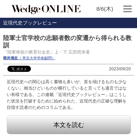
8/6(木)
近現代史ブックレビュー
陸軍士官学校の志願者数の変遷から得られる教
訓
『陸軍将校の教育社会史』上・下 広田照幸著
筒井清忠
（ 帝京大学学術顧問）
2023/09/20
近現代史への関心は高く書物も多いが、首を傾げるものも少な
くない。相当ひどいものが横行していると言っても過言ではな
い有様である。この連載「近現代史ブックレビュー」はこうし
た状況を打破するために始められた、近現代史の正確な理解を
目指す読者のためのコラムである。
本文を読む