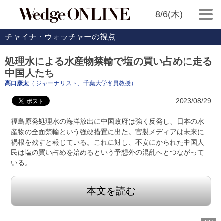
8/6(木)
チャイナ・ウォッチャーの視点
処理水による水産物禁輸で塩の買い占めに走る
中国人たち
高口康太
（ ジャーナリスト、千葉大学客員教授）
2023/08/29
福島原発処理水の海洋放出に中国政府は強く反発し、日本の水
産物の全面禁輸という強硬措置に出た。官製メディアは未来に
禍根を残すと報じている。これに対し、不安にかられた中国人
民は塩の買い占めを始めるという予想外の混乱へとつながって
いる。
本文を読む