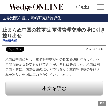
8/8(土)
世界潮流を読む 岡崎研究所論評集
止まらぬ中国の核軍拡 軍備管理交渉の場に引き
擦り出せ
岡崎研究所
2023/09/06
米国は中国に対し、軍備管理交渉への参加を決断するよう、何
年間も静かな外交を続けてきたが、それは失敗した。米国は同
盟国と共に、国際会議の場などで容赦なく軍備管理案の受け入
れを迫り、中国に圧力をかけていくべきだ。
本文を読む
PR