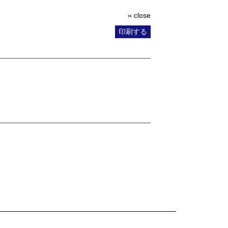
» close
印刷する