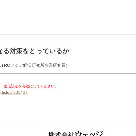
なる対策をとっているか
ETROアジア経済研究所名誉研究員）
。
ー送信設定を有効にしてください。
rticles/-/31407