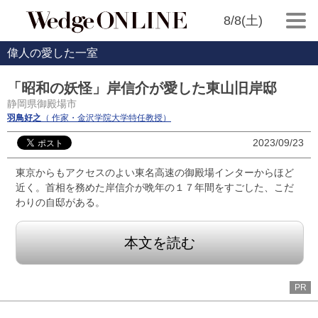
8/8(土)
偉人の愛した一室
「昭和の妖怪」岸信介が愛した東山旧岸邸
静岡県御殿場市
羽鳥好之
（ 作家・金沢学院大学特任教授）
2023/09/23
東京からもアクセスのよい東名高速の御殿場インターからほど
近く。首相を務めた岸信介が晩年の１７年間をすごした、こだ
わりの自邸がある。
本文を読む
PR