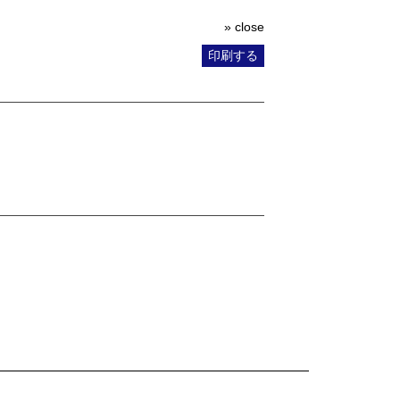
» close
印刷する