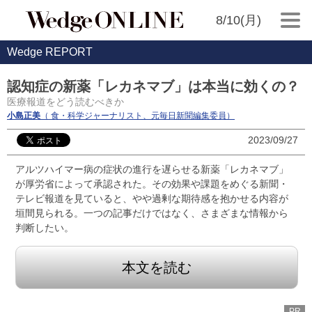
8/10(月)
Wedge REPORT
認知症の新薬「レカネマブ」は本当に効くの？
医療報道をどう読むべきか
小島正美
（ 食・科学ジャーナリスト、元毎日新聞編集委員）
2023/09/27
アルツハイマー病の症状の進行を遅らせる新薬「レカネマブ」
が厚労省によって承認された。その効果や課題をめぐる新聞・
テレビ報道を見ていると、やや過剰な期待感を抱かせる内容が
垣間見られる。一つの記事だけではなく、さまざまな情報から
判断したい。
本文を読む
PR