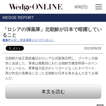
8/9(日)
WEDGE REPORT
「ロシアの弾薬庫」北朝鮮が日本で暗躍してい
ること
吉永ケンジ
（ 安全保障ジャーナリスト）
2023/09/29
北朝鮮の金正恩総書記がロシア公式親善訪問し、プーチン大統
領と会談した。筆者は複数回にわたる朝鮮労働党幹部へのイン
タビューから、軍事協力拡大のトリガーとなったキーワード、
再び外交の表舞台に立った北朝鮮が日本を巻き込んだ企てを掴
んだ。
本文を読む