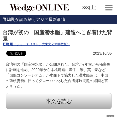
8/8(土)
野嶋剛が読み解くアジア最新事情
台湾が初の「国産潜水艦」建造へこぎ着けた背
景
野嶋 剛
（ ジャーナリスト、大東文化大学教授）
2023/10/05
台湾初の「国産潜水艦」が公開された。台湾が7年前から秘密裏
に計画を進め、2020年から本格建造に着手。米、英、豪など
「国際コンソーシアム」が水面下で協力した潜水艦造は、中国
の強硬姿勢に伴ってグローバル化した台湾海峡問題の縮図と言
えそうだ。
本文を読む