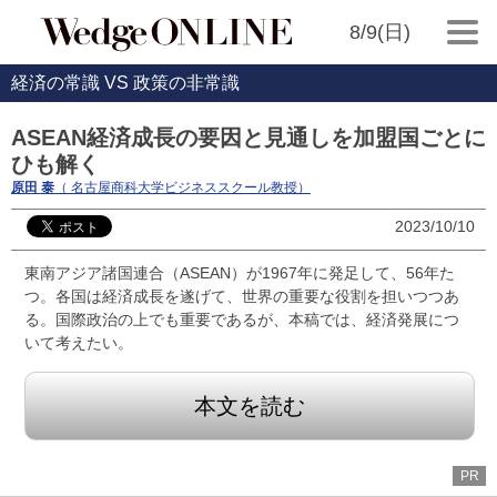
8/9(日)
経済の常識 VS 政策の非常識
ASEAN経済成長の要因と見通しを加盟国ごとに
ひも解く
原田 泰
（ 名古屋商科大学ビジネススクール教授）
2023/10/10
東南アジア諸国連合（ASEAN）が1967年に発足して、56年た
つ。各国は経済成長を遂げて、世界の重要な役割を担いつつあ
る。国際政治の上でも重要であるが、本稿では、経済発展につ
いて考えたい。
本文を読む
PR