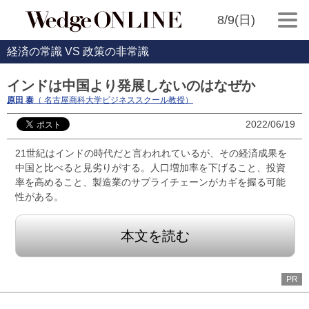
8/9(日)
経済の常識 VS 政策の非常識
インドは中国より発展しないのはなぜか
原田 泰
（ 名古屋商科大学ビジネススクール教授）
2022/06/19
21世紀はインドの時代だと言われれているが、その経済成果を
中国と比べると見劣りがする。人口増加率を下げること、投資
率を高めること、製造業のサプライチェーンがカギを握る可能
性がある。
本文を読む
PR