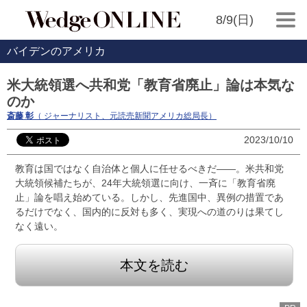
8/9(日)
バイデンのアメリカ
米大統領選へ共和党「教育省廃止」論は本気な
のか
斎藤 彰
（ ジャーナリスト、元読売新聞アメリカ総局長）
2023/10/10
教育は国ではなく自治体と個人に任せるべきだ――。米共和党
大統領候補たちが、24年大統領選に向け、一斉に「教育省廃
止」論を唱え始めている。しかし、先進国中、異例の措置であ
るだけでなく、国内的に反対も多く、実現への道のりは果てし
なく遠い。
本文を読む