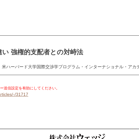
い 強権的支配者との対峙法
士、米ハーバード大学国際交渉学プログラム・インターナショナル・アカ
。
ー送信設定を有効にしてください。
rticles/-/31717