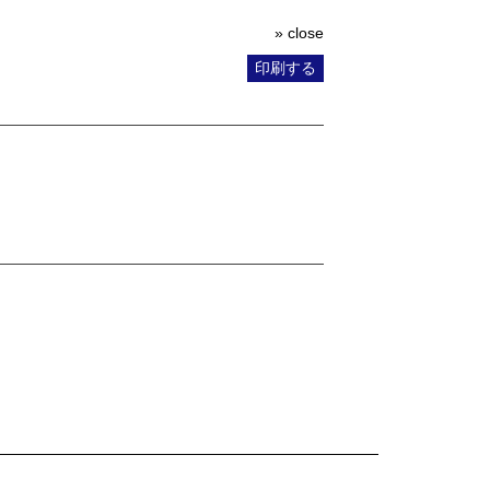
» close
印刷する