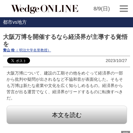
8/9(日)
都市vs地方
大阪万博を開催するなら経済界が主導する覚悟
を
青山 佾
（ 明治大学名誉教授）
2023/10/27
大阪万博について、建設の工期その他をめぐって経済界の一部
から批判や疑問が出されるなど不協和音が表面化した。そもそ
も万博は新たな産業や文化を広く知らしめるもの。経済界から
苦言が出る運営でなく、経済界がリードするものに転換すべき
だ。
本文を読む