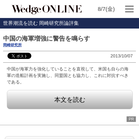
8/7(金)
世界潮流を読む 岡崎研究所論評集
中国の海軍増強に警告を鳴らす
岡崎研究所
2013/10/07
中国が海軍力を強化していることを直視して、米国も自らの海
軍の造船計画を実施し、同盟国とも協力し、これに対抗すべき
である。
本文を読む
PR