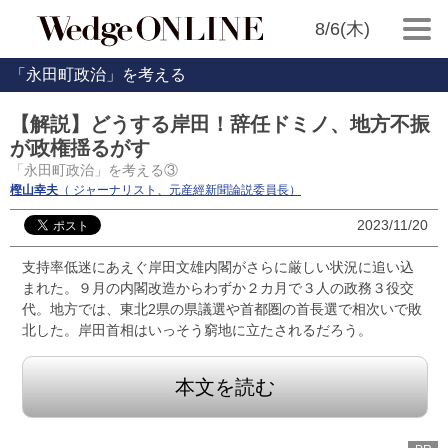
8/6(木)
「永田町政治」を考える
【解説】どうする岸田！辞任ドミノ、地方不振
が政権揺るがす
「永田町政治」を考える③
樫山幸夫
（ ジャーナリスト、元産經新聞論説委員長）
2023/11/20
支持率低迷にあえぐ岸田文雄内閣がさらに厳しい状況に追い込
まれた。９月の内閣改造からわずか２カ月で３人の政務３役交
代。地方では、東北2県の県議選や首都圏の首長選で相次いで敗
北した。岸田首相はいっそう窮地に立たされるだろう。
本文を読む