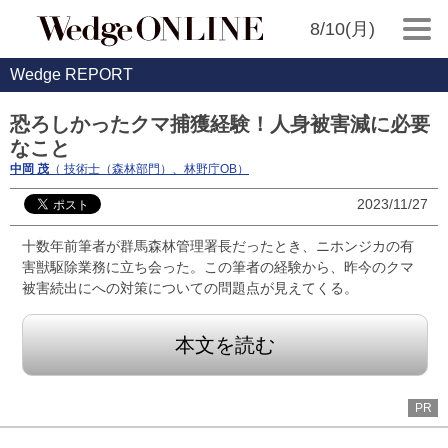
8/10(月)
Wedge REPORT
恐ろしかったクマ捕獲経験！人身被害減に必要
なこと
中岡 茂
（ 技術士（森林部門）、林野庁OB）
2023/11/27
十数年前筆者が群馬森林管理署長だったとき、ニホンジカの有
害獣駆除業務に立ち会った。この筆者の経験から、昨今のクマ
被害続出にへの対策についての問題点が見えてくる。
本文を読む
PR