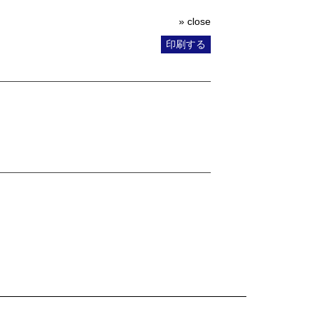
» close
印刷する