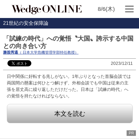
8/6(木)
21世紀の安全保障論
「試練の時代」への覚悟〝大国〟誇示する中国
との向き合い方
勝股秀通
（ 日本大学危機管理学部特任教授）
2023/12/11
日中関係に好転する兆しがない。1年ぶりとなった首脳会談では
両国間の懸案は何ひとつ解けず、外相会談でも中国は従来の主
張を居丈高に繰り返しただけだった。日本は「試練の時代」へ
の覚悟を持たなければならない。
本文を読む
PR