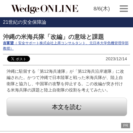
8/6(木)
21世紀の安全保障論
沖縄の米海兵隊「改編」の意味と課題
吉富望
（ 安全サポート株式会社上席コンサルタント、元日本大学危機管理学部
教授）
2023/12/14
沖縄に駐留する「第12海兵連隊」が「第12海兵沿岸連隊」に改
編された。かつて沖縄で日本陸軍と戦った米海兵隊が、陸上自
衛隊と協力し、中国軍の攻撃を抑止する。この改編が突き付け
る米海兵隊の課題と陸上自衛隊の役割を考えてみたい。
本文を読む
PR