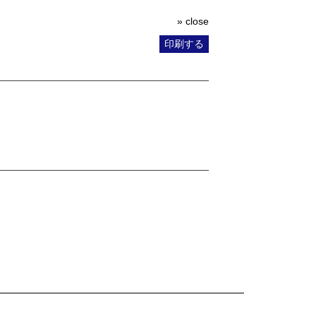
» close
印刷する