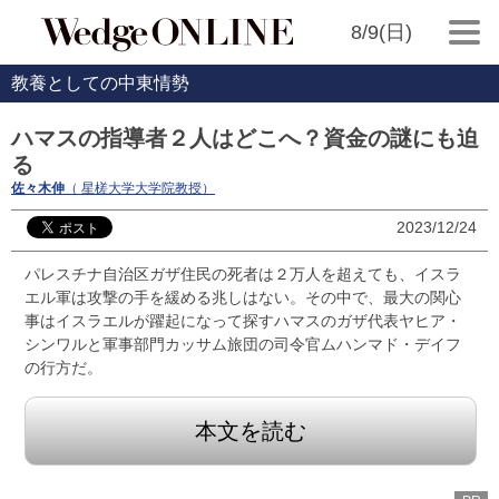
8/9(日)
教養としての中東情勢
ハマスの指導者２人はどこへ？資金の謎にも迫
る
佐々木伸
（ 星槎大学大学院教授）
2023/12/24
パレスチナ自治区ガザ住民の死者は２万人を超えても、イスラ
エル軍は攻撃の手を緩める兆しはない。その中で、最大の関心
事はイスラエルが躍起になって探すハマスのガザ代表ヤヒア・
シンワルと軍事部門カッサム旅団の司令官ムハンマド・デイフ
の行方だ。
本文を読む