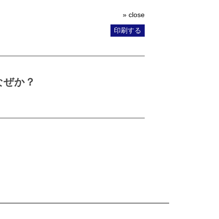
» close
印刷する
なぜか？