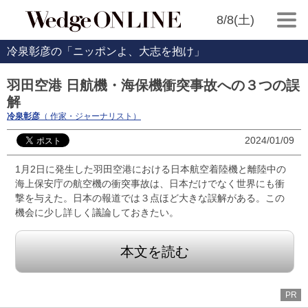
8/8(土)
冷泉彰彦の「ニッポンよ、大志を抱け」
羽田空港 日航機・海保機衝突事故への３つの誤
解
冷泉彰彦
（ 作家・ジャーナリスト）
2024/01/09
1月2日に発生した羽田空港における日本航空着陸機と離陸中の
海上保安庁の航空機の衝突事故は、日本だけでなく世界にも衝
撃を与えた。日本の報道では３点ほど大きな誤解がある。この
機会に少し詳しく議論しておきたい。
本文を読む
PR