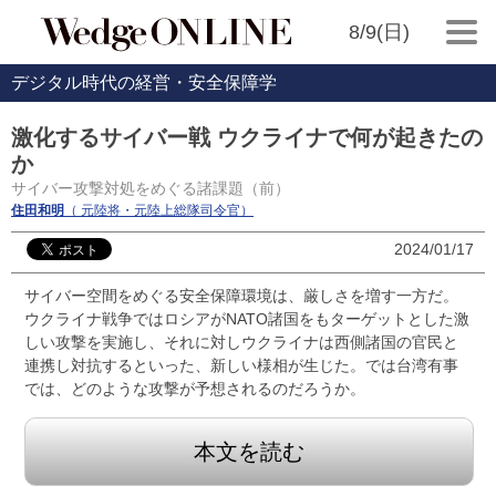
8/9(日)
デジタル時代の経営・安全保障学
激化するサイバー戦 ウクライナで何が起きたの
か
サイバー攻撃対処をめぐる諸課題（前）
住田和明
（ 元陸将・元陸上総隊司令官）
2024/01/17
サイバー空間をめぐる安全保障環境は、厳しさを増す一方だ。
ウクライナ戦争ではロシアがNATO諸国をもターゲットとした激
しい攻撃を実施し、それに対しウクライナは西側諸国の官民と
連携し対抗するといった、新しい様相が生じた。では台湾有事
では、どのような攻撃が予想されるのだろうか。
本文を読む