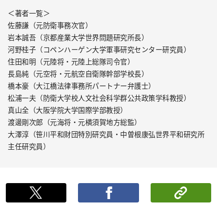
＜著者一覧＞
佐藤謙（元防衛事務次官）
岩本誠吾（京都産業大学世界問題研究所長）
河野桂子（コペンハーゲン大学軍事研究センター研究員）
住田和明（元陸将・元陸上総隊司令官）
長島純（元空将・元航空自衛隊幹部学校長）
橋本豪（大江橋法律事務所パートナー弁護士）
松浦一夫（防衛大学校人文社会科学群公共政策学科教授）
真山全（大阪学院大学国際学部教授）
渡邊剛次郎（元海将・元横須賀地方総監）
大澤淳（笹川平和財団特別研究員・中曽根康弘世界平和研究所
主任研究員）
ポストする
シェ