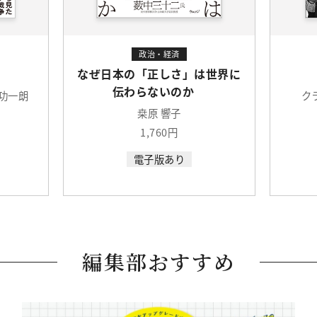
政治・経済
なぜ日本の「正しさ」は世界に
伝わらないのか
 功一朗
ク
桒原 響子
1,760円
電子版あり
編集部おすすめ