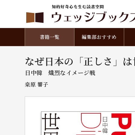
書籍一覧
編集部おすすめ
なぜ日本の「正しさ」
日中韓 熾烈なイメージ戦
桒原 響子