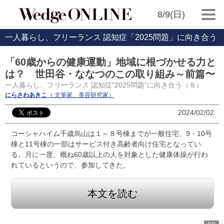
8/9(日)
一人暮らし、フリーランス 認知症「2025問題」に向き合う
「60歳からの健康運動」地域に根づかせる力と
は？ 世田谷・ななつのこの取り組み～前篇〜
一人暮らし、フリーランス 認知症“2025問題”に向き合う（８）
にらさわあきこ
（ 文筆家、美容研究家）
2024/02/02
コーシャハイム千歳烏山は１～８号棟までが一般住宅、9・10号
棟と11号棟の一部はサービス付き高齢者向け住宅となってい
る。月に一度、概ね60歳以上の人を対象とした健康体操が行わ
れているというので、参加してきた。
本文を読む