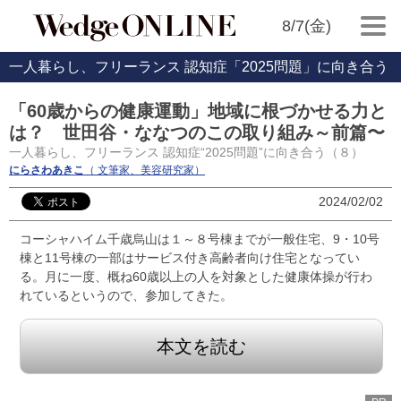
8/7(金)
一人暮らし、フリーランス 認知症「2025問題」に向き合う
「60歳からの健康運動」地域に根づかせる力と
は？ 世田谷・ななつのこの取り組み～前篇〜
一人暮らし、フリーランス 認知症“2025問題”に向き合う（８）
にらさわあきこ
（ 文筆家、美容研究家）
2024/02/02
コーシャハイム千歳烏山は１～８号棟までが一般住宅、9・10号
棟と11号棟の一部はサービス付き高齢者向け住宅となってい
る。月に一度、概ね60歳以上の人を対象とした健康体操が行わ
れているというので、参加してきた。
本文を読む