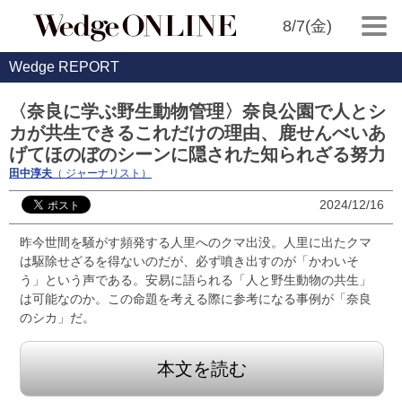
8/7(金)
Wedge REPORT
〈奈良に学ぶ野生動物管理〉奈良公園で人とシ
カが共生できるこれだけの理由、鹿せんべいあ
げてほのぼのシーンに隠された知られざる努力
田中淳夫
（ ジャーナリスト）
2024/12/16
昨今世間を騒がす頻発する人里へのクマ出没。人里に出たクマ
は駆除せざるを得ないのだが、必ず噴き出すのが「かわいそ
う」という声である。安易に語られる「人と野生動物の共生」
は可能なのか。この命題を考える際に参考になる事例が「奈良
のシカ」だ。
本文を読む