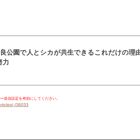
奈良公園で人とシカが共生できるこれだけの理
努力
。
ー送信設定を有効にしてください。
rticles/-/36033