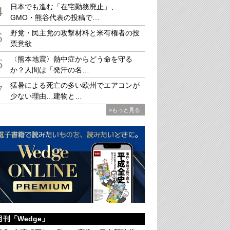
日本でも進む「在宅勤務廃止」、
4
GMO・熊谷代表の投稿で…
野党・民主党の攻撃材料と米有権者の投
5
票意欲
〈熊本地震〉熱中症からどう命を守る
6
ニティカフェななつのこ」
か？人間は「発汗の名…
猛暑による死亡の多い欧州でエアコンが
7
少ない理由…建物と…
»もっと見る
月刊「Wedge」