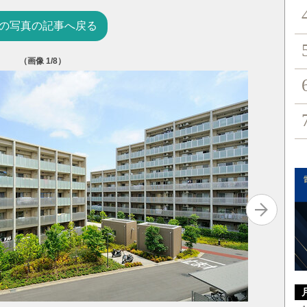
の写真の記事へ戻る
（画像
1
/8）
「コミュ