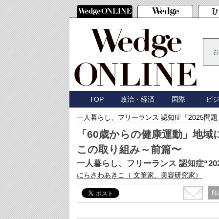
お
TOP
政治・経済
国際
ビ
一人暮らし、フリーランス 認知症「2025問
「60歳からの健康運動」地
この取り組み～前篇〜
一人暮らし、フリーランス 認知症“20
にらさわあきこ
（ 文筆家、美容研究家）
印