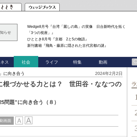
Wedge8月号『台湾「麗しの島」の実像 日台新時代を拓く
知らせ
「3つの視座」』
ひととき8月号『京都 2と5の物語』
新刊書籍『飛鳥・藤原に隠された古代宮都の謎』
ジネス
ライフ
特集
動画
社会
題」に向き合う
2024年2月2日
域に根づかせる力とは？ 世田谷・ななつの
ン
25問題”に向き合う（８）
刷画面