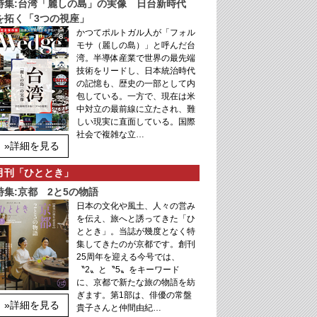
特集:台湾「麗しの島」の実像 日台新時代
を拓く「3つの視座」
かつてポルトガル人が「フォル
モサ（麗しの島）」と呼んだ台
湾。半導体産業で世界の最先端
技術をリードし、日本統治時代
の記憶も、歴史の一部として内
包している。一方で、現在は米
中対立の最前線に立たされ、難
しい現実に直面している。国際
社会で複雑な立…
»詳細を見る
月刊「ひととき」
特集:京都 2と5の物語
日本の文化や風土、人々の営み
を伝え、旅へと誘ってきた「ひ
ととき」。当誌が幾度となく特
集してきたのが京都です。創刊
25周年を迎える今号では、
〝2〟と〝5〟をキーワード
に、京都で新たな旅の物語を紡
ぎます。第1部は、俳優の常盤
»詳細を見る
貴子さんと仲間由紀…