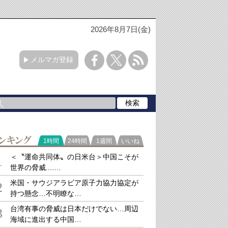
2026年8月7日(金)
メルマガ登録
ラ
1時間
24時間
1週間
いいね
キング
＜〝運命共同体〟の日米台＞中国こそが
1
世界の脅威....…
米国・サウジアラビア原子力協力協定が
2
持つ懸念…不明瞭な…
台湾有事の脅威は日本だけでない…周辺
3
海域に進出する中国…