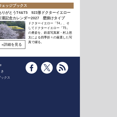
ウェッジブックス
ありがとうT4&T5 923形ドクターイエロー
引退記念カレンダー2027 壁掛けタイプ
ドクターイエロー「T4」、そ
してドクターイエロー「T5」
の勇姿を、鉄道写真家・村上悠
太による四季折々の厳選した写
真で綴る。
»詳細を見る
e
とき
ブックス