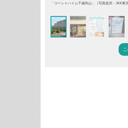
「コーシャハイム千歳烏山」（写真提供・JKK東
こ