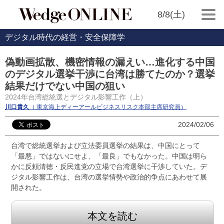
8/8(土)
デジタル時代の経営・安全保障学
偽動画拡散、機密情報の漏えい…進化する中国
のデジタル選挙干渉に台湾は勝てたのか？選挙
結果だけでない中国の狙い
2024年台湾総統選とデジタル影響工作（上）
川口貴久
（ 東京海上ディーアールビジネスリスク本部主席研究員）
2024/02/06
台湾で総統選挙および立法委員選挙の結果は、中国にとって
「最悪」ではないにせよ、「最良」でもなかった。中国は明ら
かに反頼清徳・反民進党の立場で台湾選挙に干渉していた。デ
ジタル影響工作は、台湾の選挙情勢や政治的争点にあわせて展
開された。
本文を読む