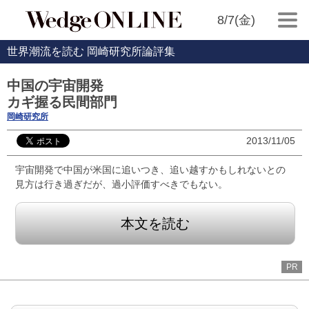
8/7(金)
世界潮流を読む 岡崎研究所論評集
中国の宇宙開発
カギ握る民間部門
岡崎研究所
2013/11/05
宇宙開発で中国が米国に追いつき、追い越すかもしれないとの
見方は行き過ぎだが、過小評価すべきでもない。
本文を読む
PR